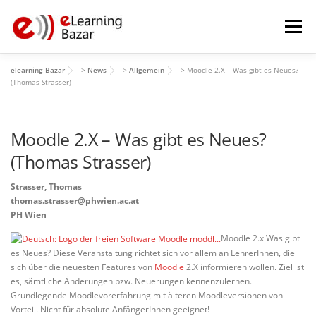
Zum
Inhalt
Menü
springen
elearning Bazar
>
News
>
Allgemein
>
Moodle 2.X – Was gibt es Neues?
HOME
PROGRAMM
MITWIRKENDE
ÜBER
(Thomas Strasser)
Moodle 2.X – Was gibt es Neues?
GALERIE
ARCHIV
(Thomas Strasser)
Strasser, Thomas
thomas.strasser@phwien.ac.at
PH Wien
Moodle 2.x Was gibt
es Neues? Diese Veranstaltung richtet sich vor allem an LehrerInnen, die
sich über die neuesten Features von
Moodle
2.X informieren wollen. Ziel ist
es, sämtliche Änderungen bzw. Neuerungen kennenzulernen.
Grundlegende Moodlevorerfahrung mit älteren Moodleversionen von
Vorteil. Nicht für absolute AnfängerInnen geeignet!