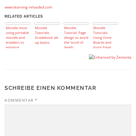
www.learning-reloaded.com
RELATED ARTICLES
Moodle moot
Moodle
Moodle
Moodle
using portable
Tutorials:
Tutorial: Page
Tutorials:
moodle and
Gradebook set
design to avoid
Using Voice
ereaders to
up basics
the ’scroll of
Boards and
enhance
death’…
Voice Email
learning
tools
SCHREIBE EINEN KOMMENTAR
KOMMENTAR
*