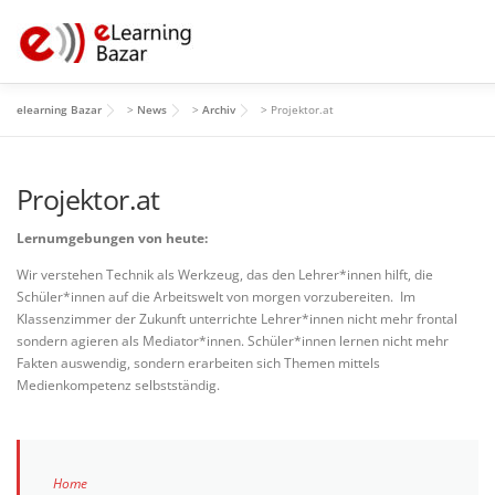
Zum
Inhalt
springen
elearning Bazar
>
News
>
Archiv
>
Projektor.at
HOME
PROGRAMM
MITWIRKENDE
ÜBER
Projektor.at
Lernumgebungen von heute:
Wir verstehen Technik als Werkzeug, das den Lehrer*innen hilft, die
Schüler*innen auf die Arbeitswelt von morgen vorzubereiten. Im
Klassenzimmer der Zukunft unterrichte Lehrer*innen nicht mehr frontal
sondern agieren als Mediator*innen. Schüler*innen lernen nicht mehr
Fakten auswendig, sondern erarbeiten sich Themen mittels
Medienkompetenz selbstständig.
Home