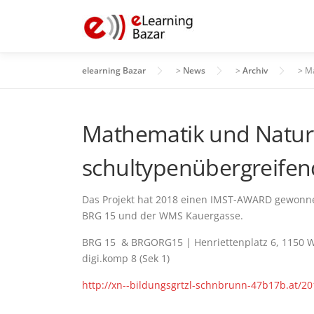
Zum
Inhalt
springen
elearning Bazar
>
News
>
Archiv
>
Ma
Mathematik und Natur
schultypenübergreifen
Das Projekt hat 2018 einen IMST-AWARD gewonnen
BRG 15 und der WMS Kauergasse.
BRG 15 & BRGORG15 | Henriettenplatz 6, 1150 
digi.komp 8 (Sek 1)
http://xn--bildungsgrtzl-schnbrunn-47b17b.at/2