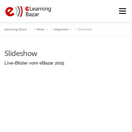
Zum
Inhalt
Menü
springen
elearning Bazar
>
News
>
Allgemein
>
Slideshow
HOME
PROGRAMM
MITWIRKENDE
ÜBER
Slideshow
GALERIE
ARCHIV
Live-Bilder vom eBazar 2015