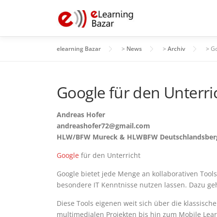
Zum
Inhalt
springen
elearning Bazar
>
News
>
Archiv
>
Go
Google für den Unterri
Andreas Hofer
andreashofer72@gmail.com
HLW/BFW Mureck & HLWBFW Deutschlandsber
Google
für den Unterricht
Google bietet jede Menge an kollaborativen Tools
besondere IT Kenntnisse nutzen lassen. Dazu ge
Diese Tools eigenen weit sich über die klassisch
multimedialen Projekten bis hin zum Mobile Lear