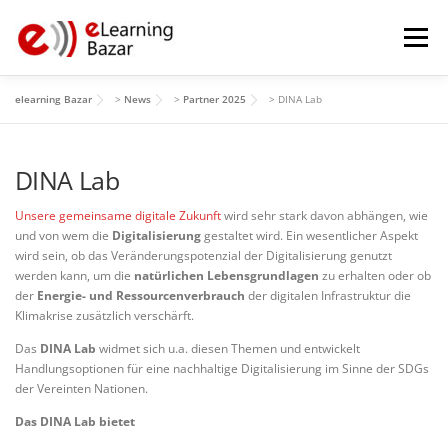
Zum
Inhalt
Menü
springen
elearning Bazar
>
News
>
Partner 2025
>
DINA Lab
HOME
PROGRAMM
MITWIRKENDE
ÜBER
DINA Lab
GALERIE
ARCHIV
Unsere gemeinsame digitale Zukunft
wird sehr stark davon abhängen, wie
und von wem die
Digitalisierung
gestaltet wird. Ein wesentlicher Aspekt
wird sein, ob das Veränderungspotenzial der Digitalisierung genutzt
werden kann, um die
natürlichen Lebensgrundlagen
zu erhalten oder ob
der
Energie- und Ressourcenverbrauch
der digitalen Infrastruktur die
Klimakrise zusätzlich verschärft.
Das
DINA Lab
widmet sich u.a. diesen Themen und entwickelt
Handlungsoptionen für eine nachhaltige Digitalisierung im Sinne der SDGs
der Vereinten Nationen.
Das DINA Lab bietet