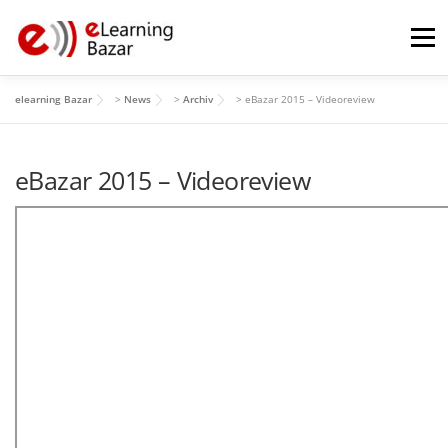
Zum
Inhalt
Menü
springen
elearning Bazar
>
News
>
Archiv
>
eBazar 2015 – Videoreview
HOME
PROGRAMM
MITWIRKENDE
ÜBER
eBazar 2015 – Videoreview
GALERIE
ARCHIV