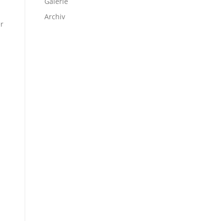
Galerie
Archiv
er