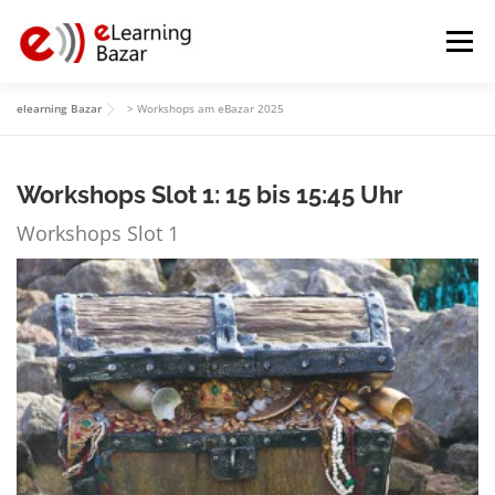
Zum
Inhalt
Menü
springen
elearning Bazar
>
Workshops am eBazar 2025
HOME
PROGRAMM
MITWIRKENDE
ÜBER
Workshops Slot 1: 15 bis 15:45 Uhr
GALERIE
ARCHIV
Workshops Slot 1